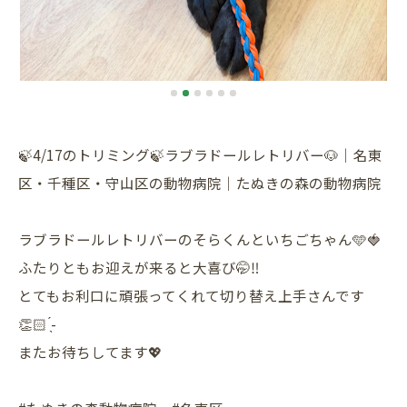
🍃4/17のトリミング🍃ラブラドールレトリバー🐶｜名東
区・千種区・守山区の動物病院｜たぬきの森の動物病院
ラブラドールレトリバーのそらくんといちごちゃん🩵🍓
ふたりともお迎えが来ると大喜び🤭‼️
とてもお利口に頑張ってくれて切り替え上手さんです
👏🏻 ̖́-
またお待ちしてます💖