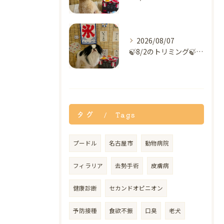
2026/08/07
🍃8/2のトリミング🍃狆🐶｜名東区・千種区・守山区の動物病院...
タグ
Tags
プードル
名古屋市
動物病院
フィラリア
去勢手術
皮膚病
健康診断
セカンドオピニオン
予防接種
食欲不振
口臭
老犬