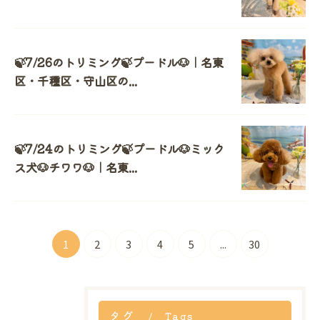
🍃7/26のトリミング🍃プードル🐶｜名東
区・千種区・守山区の...
🍃7/24のトリミング🍃プードル🐶ミック
ス犬🐶チワワ🐶｜名東...
1
2
3
4
5
...
30
タグ
Tags