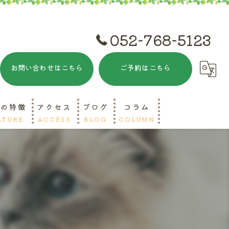
052-768-5123
お問い合わせはこちら
ご予約はこちら
院の特徴
アクセス
ブログ
コラム
ATURE
ACCESS
BLOG
COLUMN
ットホテル
リミング
急対応
山区の動物病院