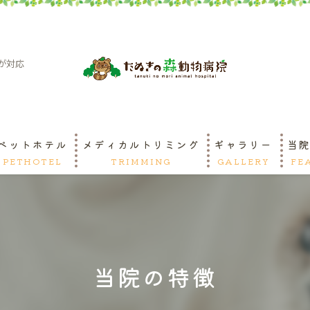
が対応
ペットホテル
メディカルトリミング
ギャラリー
当
PETHOTEL
TRIMMING
GALLERY
FE
ペ
ト
当院の特徴
緊
守