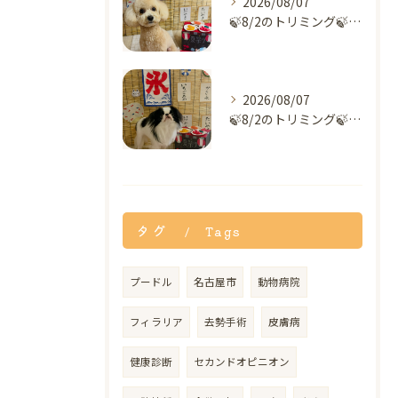
2026/08/07
🍃8/2のトリミング🍃ミックス犬🐶｜名東区・千種区・守山区の...
2026/08/07
🍃8/2のトリミング🍃狆🐶｜名東区・千種区・守山区の動物病院...
タグ
Tags
プードル
名古屋市
動物病院
フィラリア
去勢手術
皮膚病
健康診断
セカンドオピニオン