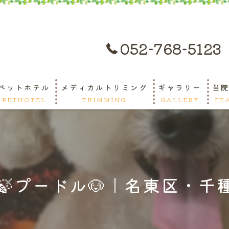
052-768-5123
ペットホテル
メディカルトリミング
ギャラリー
当
PETHOTEL
TRIMMING
GALLERY
FE
ペ
ト
🍃プードル🐶｜名東区・千種
緊
守
千