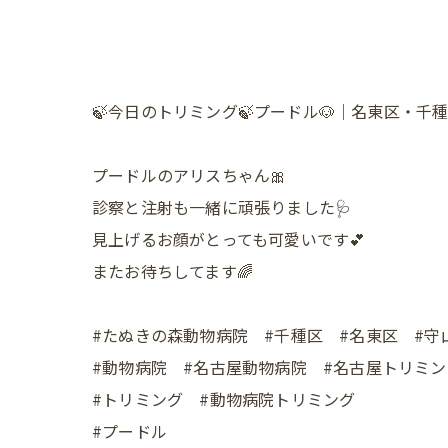
🍃今日のトリミング🍃プードル🐶｜名東区・
プードルのアリスちゃん🎀
診察と注射も一緒に頑張りました🩺
見上げるお顔がとっても可愛いです💕
またお待ちしてます🌈
#たぬきの森動物病院 #千種区 #名東区 #守
#動物病院 #名古屋動物病院 #名古屋トリミン
#トリミング #動物病院トリミング
#プードル