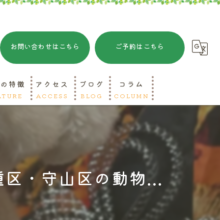
お問い合わせはこちら
ご予約はこちら
院の特徴
アクセス
ブログ
コラム
ATURE
ACCESS
BLOG
COLUMN
ットホテル
リミング
区・守山区の動物...
急対応
山区の動物病院
種区の動物病院