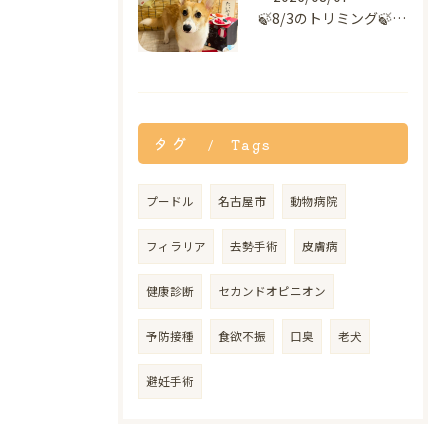
🍃8/3のトリミング🍃コーギー🐶｜名東区・千種区・守山区の動...
タグ
Tags
プードル
名古屋市
動物病院
フィラリア
去勢手術
皮膚病
健康診断
セカンドオピニオン
予防接種
食欲不振
口臭
老犬
避妊手術