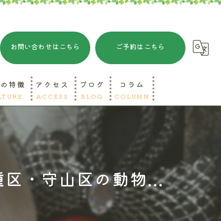
お問い合わせはこちら
ご予約はこちら
院の特徴
アクセス
ブログ
コラム
ATURE
ACCESS
BLOG
COLUMN
ットホテル
リミング
区・守山区の動物...
急対応
山区の動物病院
種区の動物病院