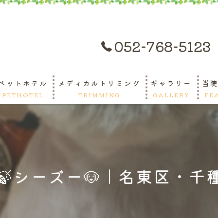
052-768-5123
ペットホテル
メディカルトリミング
ギャラリー
当
PETHOTEL
TRIMMING
GALLERY
FE
ペ
ト
🍃シーズー🐶｜名東区・千種
緊
守
千