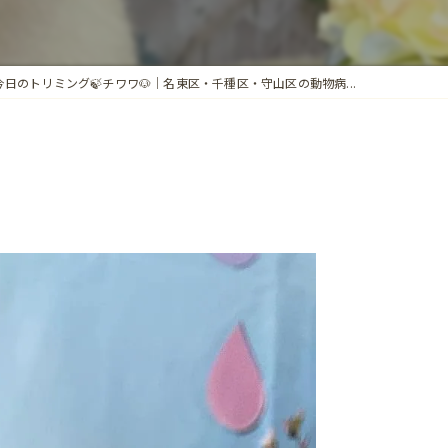
今日のトリミング🍃チワワ🐶｜名東区・千種区・守山区の動物病...