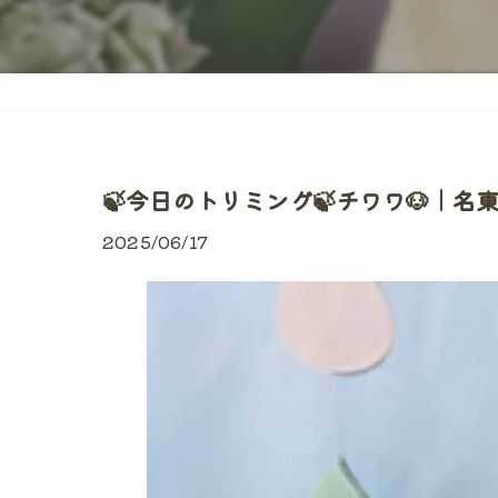
🍃今日のトリミング🍃チワワ🐶｜名
2025/06/17