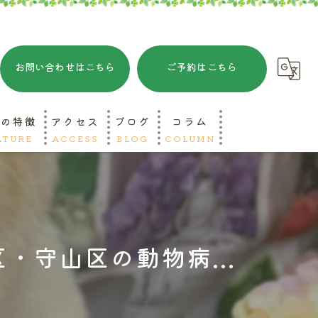
お問い合わせはこちら
ご予約はこちら
院の特徴
アクセス
ブログ
コラム
ATURE
ACCESS
BLOG
COLUMN
ットホテル
リミング
・守山区の動物病...
急対応
山区の動物病院
種区の動物病院