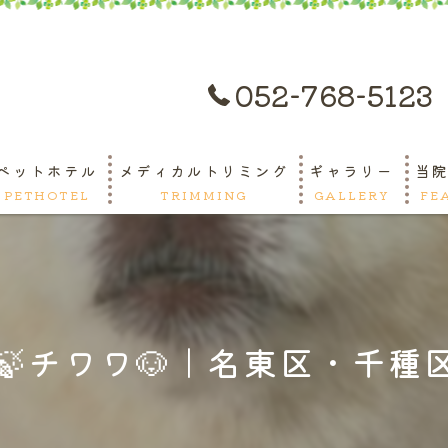
052-768-5123
ペットホテル
メディカルトリミング
ギャラリー
当
PETHOTEL
TRIMMING
GALLERY
FE
ペ
ト
🍃チワワ🐶｜名東区・千種区
緊
守
千